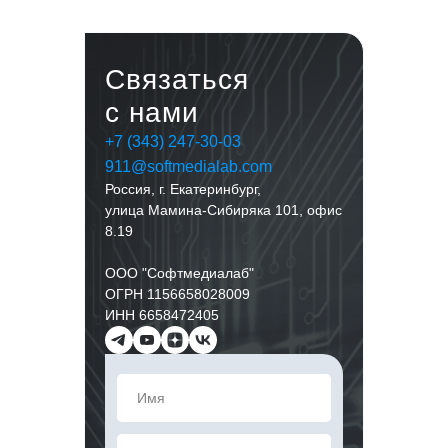
Связаться
с нами
+7 (343)
247-30-03
911@softmedialab.com
Россия, г. Екатеринбург,
улица Мамина-Сибиряка 101, офис
8.19
ООО "Софтмедиалаб"
ОГРН 1156658028009
ИНН 6658472405