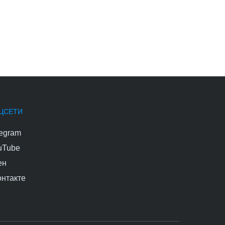
ЦСЕТИ
legram
uTube
ен
онтакте