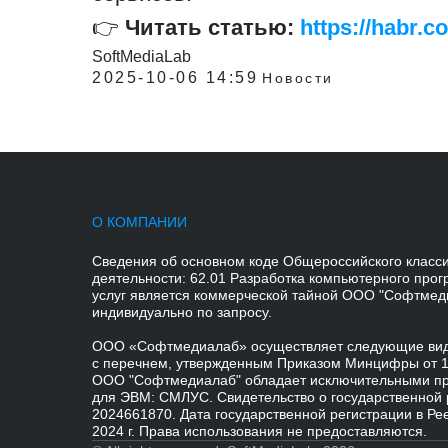
👉
Читать статью:
https://habr.c
SoftMediaLab
2025-10-06 14:59
Новости
О КОМПАНИИ
Сведения об основном коде Общероссийского класс
деятельности: 62.01 Разработка компьютерного про
услуг является коммерческой тайной ООО "Софтмед
индивидуально по запросу.
ООО «Софтмедиалаб» осуществляет следующие виды
с перечнем, утвержденным Приказом Минцифры от 11 
ООО "Софтмедиалаб" обладает исключительными п
для ЭВМ: СМЛУС. Свидетельство о государственной
2024661870. Дата государственной регистрации в Р
2024 г. Права использования не предоставляются.