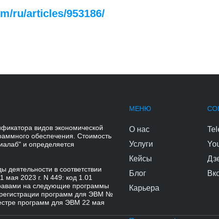
om/ru/articles/953186/
МЕНЮ
СО
ификатора видов экономической
О нас
Te
граммного обеспечения. Стоимость
Услуги
Yo
иалаб" и определяется
Кейсы
Дз
 деятельности в соответствии
Блог
Вк
мая 2023 г. N 449: код 1.01
равами на следующие программы
Карьера
 регистрации программ для ЭВМ №
еестре программ для ЭВМ 22 мая