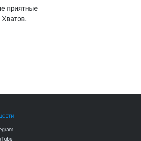
ые приятные
 Хватов.
ЦСЕТИ
legram
uTube