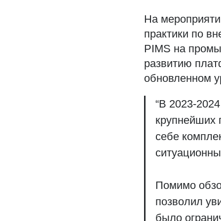
На мероприяти
практики по в
PIMS на промы
развитию плат
обновленном у
“В 2023-202
крупнейших 
себе компле
ситуационны
Помимо обзо
позволил ув
было ограни