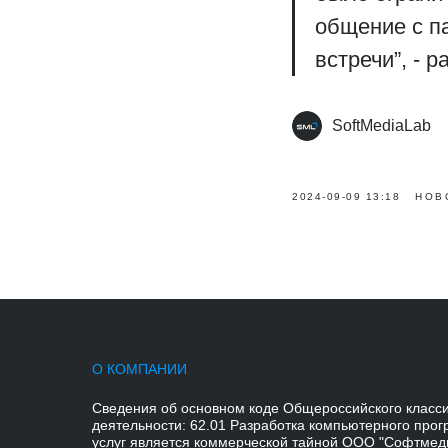
общение с п
встречи”, - 
SoftMediaLab
2024-09-09 13:18
НОВ
О КОМПАНИИ
Сведения об основном коде Общероссийского класс
деятельности: 62.01 Разработка компьютерного про
услуг является коммерческой тайной ООО "Софтмед