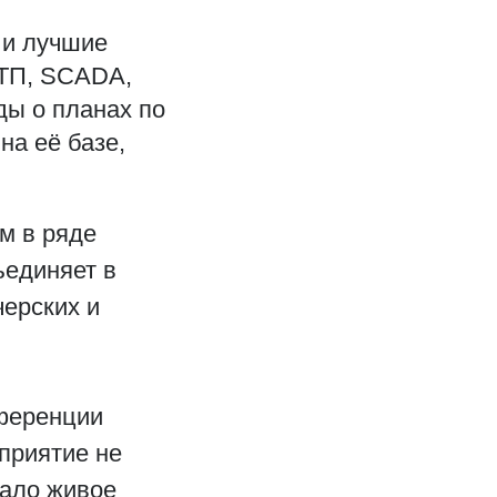
 и лучшие
УТП, SCADA,
ы о планах по
а её базе,
м в ряде
ъединяет в
ерских и
нференции
приятие не
вало живое