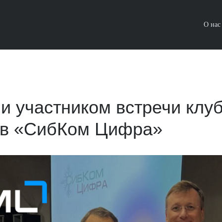
О нас
и участником встречи клу
ов «СибКом Цифра»