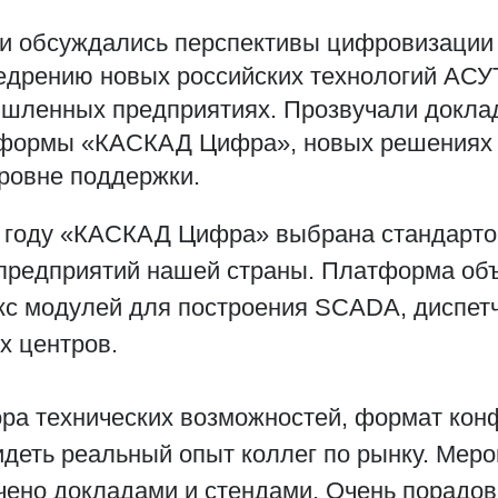
и обсуждались перспективы цифровизации
недрению новых российских технологий АС
шленных предприятиях. Прозвучали доклад
формы «КАСКАД Цифра», новых решениях н
ровне поддержки.
4 году «КАСКАД Цифра» выбрана стандарто
предприятий нашей страны. Платформа об
кс модулей для построения SCADA, диспетч
х центров.
ра технических возможностей, формат ко
идеть реальный опыт коллег по рынку. Меро
чено докладами и стендами. Очень порадо