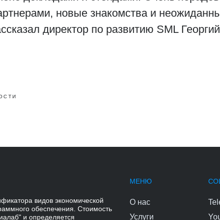
артнерами, новые знакомства и неожиданн
рассказал директор по развитию SML Георгий
ОСТИ
МЕНЮ
СО
ификатора видов экономической
О нас
Te
граммного обеспечения. Стоимость
Услуги
Yo
иалаб" и определяется